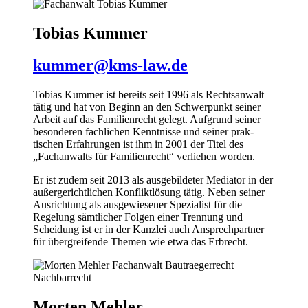
Tobias Kummer
kummer@kms-law.de
Tobias Kummer ist bereits seit 1996 als Rechts­anwalt
tätig und hat von Beginn an den Schwer­punkt seiner
Arbeit auf das Familien­recht gelegt. Auf­grund seiner
besonderen fach­lichen Kennt­nisse und seiner prak­
tischen Erfahrungen ist ihm in 2001 der Titel des
„Fach­anwalts für Familien­recht“ ver­liehen worden.
Er ist zudem seit 2013 als aus­gebildeter Mediator in der
außer­gericht­lichen Konflikt­lösung tä­tig. Neben seiner
Aus­richtung als aus­gewiesener Spezialist für die
Regelung sämt­licher Folgen einer Trennung und
Scheidung ist er in der Kanzlei auch An­sprech­partner
für über­grei­fende Themen wie etwa das Erb­recht.
Morten Mehler