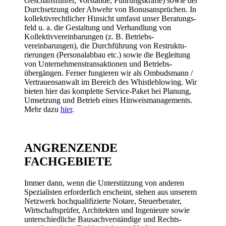
Geschäfts­führer, Vorstände, Führungs­kräfte) sowie der
Durch­setzung oder Abwehr von Bonus­ansprüchen. In
kollektiv­rechtlicher Hinsicht umfasst unser Beratungs­
feld u. a. die Gestaltung und Verhandlung von
Kollektiv­verein­barungen (z. B. Betriebs­
vereinbarungen), die Durch­führung von Restruktu­
rierungen (Personal­abbau etc.) sowie die Begleitung
von Unter­nehmens­transaktionen und Betriebs­
übergängen. Ferner fungieren wir als Ombudsmann /
Vertrauens­anwalt im Bereich des Whistle­blowing. Wir
bieten hier das komplette Service-­Paket bei Planung,
Umsetzung und Betrieb eines Hinweis­manage­ments.
Mehr dazu
hier
.
ANGRENZENDE
FACHGEBIETE
Immer dann, wenn die Unter­stützung von anderen
Spezialisten erforderlich erscheint, stehen aus unserem
Netzwerk hoch­qualifizierte Notare, Steuer­berater,
Wirtschafts­prüfer, Archi­tekten und Ingenieure sowie
unter­schiedliche Bau­sach­verständige und Rechts­