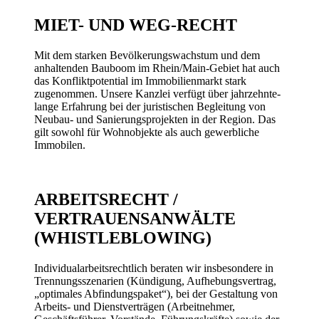
MIET- UND WEG-RECHT
Mit dem starken Bevölkerungs­wachstum und dem
anhaltenden Bau­boom im Rhein/Main-­Gebiet hat auch
das Konflikt­potential im Immobilien­markt stark
zugenommen. Unsere Kanzlei verfügt über jahr­zehnte­
lange Erfahrung bei der juristischen Begleitung von
Neubau- und Sanierungs­projekten in der Region. Das
gilt sowohl für Wohn­objekte als auch gewerbliche
Immobilen.
ARBEITSRECHT /
VERTRAUENSANWÄLTE
(WHISTLEBLOWING)
Individualarbeitsrechtlich beraten wir insbesondere in
Trennungs­szenarien (Kündigung, Auf­hebungs­vertrag,
„optimales Abfindungspaket“), bei der Gestaltung von
Arbeits- und Dienst­verträgen (Arbeit­nehmer,