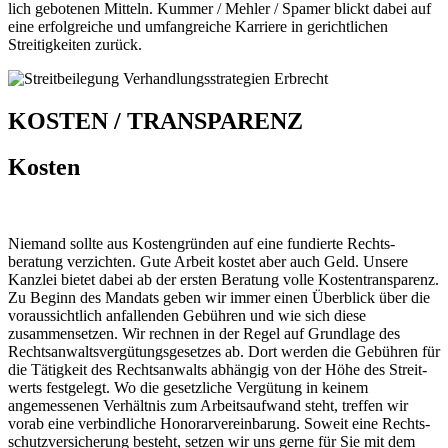
lich gebotenen Mitteln. Kummer / Mehler / Spamer blickt dabei auf
eine erfolg­reiche und umfang­reiche Karriere in gericht­lichen
Streitig­keiten zurück.
KOSTEN / TRANSPARENZ
Kosten
Niemand sollte aus Kostengründen auf eine fundierte Rechts­
beratung verzichten. Gute Arbeit kostet aber auch Geld. Unsere
Kanzlei bietet dabei ab der ersten Beratung volle Kosten­transparenz.
Zu Beginn des Mandats geben wir immer einen Über­blick über die
vor­aussicht­lich anfallenden Gebühren und wie sich diese
zusammen­setzen. Wir rechnen in der Regel auf Grund­lage des
Rechts­anwalts­vergütungs­gesetzes ab. Dort werden die Gebühren für
die Tätig­keit des Rechts­anwalts abhängig von der Höhe des Streit­
werts fest­gelegt. Wo die gesetzliche Vergütung in keinem
angemessenen Verhältnis zum Arbeits­aufwand steht, treffen wir
vorab eine verbindliche Honorar­vereinbarung. Soweit eine Rechts­
schutz­versicherung besteht, setzen wir uns gerne für Sie mit dem