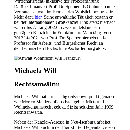
Wirtschaftsrecht (inklusive der Prozess­führung).
Darüber hinaus ist Prof. Dr. Spamer als Ombuds­mann /
Vertrauens­anwalt im Bereich des Whistle­blowing tätig.
Mehr dazu
hier
. Seine anwaltliche Tätig­keit begann er
bei der internationalen Großkanzlei Linklaters; hiernach
war er bis Anfang 2022 in zwei mittel­ständisch
geprägten Kanzleien in Frankfurt am Main tätig. Von
2012 bis 2021 war Prof. Dr. Spamer hierneben als
Professor für Arbeits- und Bürgerliches Recht an
der Technischen Hochschule Aschaffenburg aktiv.
Michaela Will
Rechtsanwältin
Michaela Will hat ihren Tätig­keits­schwerpunkt genauso
wie Morten Mehler auf das Fach­gebiet Miet- und
Wohn­eigentums­recht gelegt. Sie ist seit dem Jahr 1999
Rechts­anwältin.
Neben der Kanzlei-Adresse in Neu-Isenburg arbeitet
Michaela Will auch in der Frankfurter Dependance von