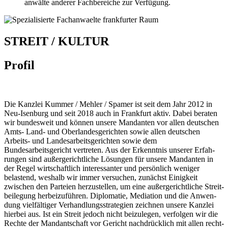
anwälte anderer Fach­bereiche zur Verfügung.
STREIT / KULTUR
Profil
Die Kanzlei Kummer / Mehler / Spamer ist seit dem Jahr 2012 in
Neu-Isenburg und seit 2018 auch in Frank­furt aktiv. Dabei beraten
wir bundes­weit und können unsere Man­dan­ten vor allen deutschen
Amts- Land- und
Ober­landes­gerichten sowie allen deutschen
Arbeits- und Landesarbeitsgerichten sowie dem
Bundesarbeitsgericht ver­treten
. Aus der Erkennt­nis unserer Erfah­
rungen sind außer­gericht­liche Lös­ungen für unsere Man­dan­ten in
der Regel wirt­schaft­lich inte­res­san­ter und persön­lich weniger
belastend, weshalb wir immer versuchen, zunächst Einig­keit
zwischen den Parteien her­zu­stellen, um eine außer­gericht­liche Streit­
bei­legung her­bei­zu­führen. Diplo­matie, Media­tion und die Anwen­
dung viel­fäl­tiger Ver­hand­lungs­strategien zeichnen unsere Kanzlei
hier­bei aus. Ist ein Streit jedoch nicht bei­zulegen, ver­folgen wir die
Rechte der Mandant­schaft vor Gericht nach­drück­lich mit allen recht­